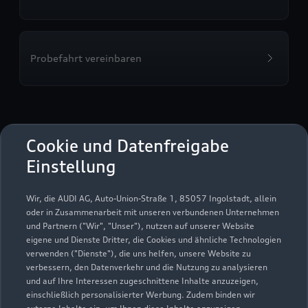
Probefahrt vereinbaren
AWUS mobile GmbH & Co.
Cookie und Datenfreigabe
KG Wismar
Einstellung
Servicepartner
Audi Gebrauchtwagen :plus
e-tron
Wir, die AUDI AG, Auto-Union-Straße 1, 85057 Ingolstadt, allein
oder in Zusammenarbeit mit unseren verbundenen Unternehmen
und Partnern ("Wir", "Unser"), nutzen auf unserer Website
eigene und Dienste Dritter, die Cookies und ähnliche Technologien
verwenden ("Dienste"), die uns helfen, unsere Website zu
verbessern, den Datenverkehr und die Nutzung zu analysieren
und auf Ihre Interessen zugeschnittene Inhalte anzuzeigen,
einschließlich personalisierter Werbung. Zudem binden wir