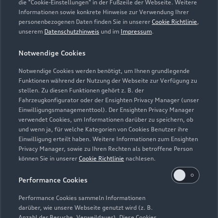
die "Cookie-Einstellungen" in der Fußzeile der Webseite. Weitere
Informationen sowie konkrete Hinweise zur Verwendung Ihrer
Service
personenbezogenen Daten finden Sie in unserer
Cookie Richtlinie
,
Geschlossen
,
öffnet am
Montag 07:30
unserem
Datenschutzhinweis
und im
Impressum
.
Notwendige Cookies
Schautag
Geschlossen
,
öffnet am
Montag 08:00
Notwendige Cookies werden benötigt, um Ihnen grundlegende
Funktionen während der Nutzung der Webseite zur Verfügung zu
stellen. Zu diesen Funktionen gehört z. B. der
Fahrzeugkonfigurator oder der Ensighten Privacy Manager (unser
Einwilligungsmanagementtool). Der Ensighten Privacy Manager
Zurück nach oben
verwendet Cookies, um Informationen darüber zu speichern, ob
und wenn ja, für welche Kategorien von Cookies Benutzer ihre
Einwilligung erteilt haben. Weitere Informationen zum Ensighten
Modelle
Privacy Manager, sowie zu Ihren Rechten als betroffene Person
können Sie in unserer
Cookie Richtlinie
nachlesen.
Kaufen & leasen
Alle Modelle
Performance Cookies
Modelle vergleichen
Service & Zubehör
Performance Cookies sammeln Informationen
Neuwagensuche
darüber, wie unsere Webseite genutzt wird (z. B.
Elektromodelle
Anzahl der Besuche, Verweildauer). Diese Cookies