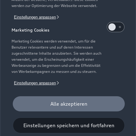
Gebrauchtwagensuche
Support
werden zur Optimierung der Webseite verwendet.
Saisonale Angebote
Plug-in-Hybride
Gebrauchtwagen
Einstellungen anpassen
Audi Services
Über Audi
Kundenservice
Finanzierung
Marketing Cookies
Garantie
Händlersuche
Aktionen & Angebote
Unternehmen
Marketing Cookies werden verwendet, um für die
Audi digital services
Benutzer relevantere und auf deren Interessen
Audi Code
Geschäftskunden
Karriere
zugeschnittene Inhalte anzubieten. Sie werden auch
myAudi
verwendet, um die Erscheinungshäufigkeit einer
Häufige Fragen (FAQ)
Investor Relations
Werbeanzeige zu begrenzen und um die Effektivität
© 2026 AUDI AG. Alle Rechte vorbehalten
von Werbekampagnen zu messen und zu steuern.
Audi Online Beratung
Presse & Media Center
Impressum
Rechtliches
Hinweisgebersystem
Einstellungen anpassen
Online-Terminvereinbarung
Datenschutz
Datenschutzinformation
Cookie-Einstellungen
Servicekontakt
Cookie-Richtlinie
Barrierefreiheit
Audi erleben
Alle akzeptieren
Digital Services Act
EU Data Act
Bordbuch & Bedienungsanleitungen
Newsletter
Verträge kündigen
Einstellungen speichern und fortfahren