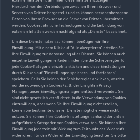
externe Inhalte ein, um Ihnen diese Inhalte anzuzeigen.
Hierdurch werden Verbindungen zwischen Ihrem Browser und
Servern von Dritten hergestellt und es können personenbezogene
Daten von Ihrem Browser an die Server von Dritten übermittelt
werden. Cookies, ähnliche Technologien und die Einbindung von
externen Inhalten werden nachfolgend als „Dienste“ bezeichnet.
Um diese Dienste nutzen zu können, benötigen wir Ihre
Schweriner Straße 31
Einwilligung. Mit einem Klick auf "Alle akzeptieren" erteilen Sie
23970 Wismar
Ihre Einwilligung zur Verwendung aller Dienste. Sie können auch
einzelne Einwilligungen erteilen, indem Sie die Schieberegler für
jede Cookie-Kategorie einzeln anklicken und diese Einstellungen
03841 74000
durch Klicken auf "Einstellungen speichern und fortfahren"
speichern. Falls Sie keinen der Schieberegler anklicken, werden
friedhelm.dethloff@awus-mobile.de
nur die notwendigen Cookies (z. B. der Ensighten Privacy
Manager, unser Einwilligungsmanagementtool) verwendet. Sie
sind nicht gesetzlich verpflichtet, in die Verwendung von Cookies
Kontaktdaten herunterladen
einzuwilligen, aber wenn Sie Ihre Einwilligung nicht erteilen,
können Sie bestimmte unserer Dienste möglicherweise nicht
nutzen. Sie können Ihre Cookie-Einstellungen anhand der unten
aufgeführten Kategorien von Cookies verwalten. Sie können Ihre
Öffnungszeiten
Einwilligung jederzeit mit Wirkung zum Zeitpunkt des Widerrufs
widerrufen. Für den Widerruf der Einwilligung beachten Sie bitte